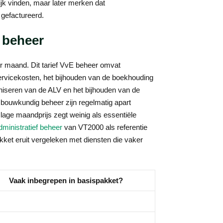
ijk vinden, maar later merken dat
 gefactureerd.
E beheer
 maand. Dit tarief VvE beheer omvat
servicekosten, het bijhouden van de boekhouding
aniseren van de ALV en het bijhouden van de
 bouwkundig beheer zijn regelmatig apart
n lage maandprijs zegt weinig als essentiële
dministratief beheer
van VT2000 als referentie
kket eruit vergeleken met diensten die vaker
Vaak inbegrepen in basispakket?