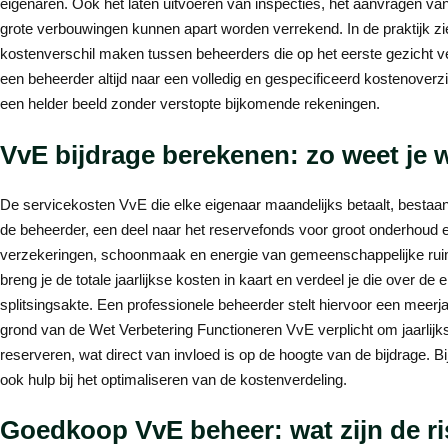
eigenaren. Ook het laten uitvoeren van inspecties, het aanvragen va
grote verbouwingen kunnen apart worden verrekend. In de praktijk zie
kostenverschil maken tussen beheerders die op het eerste gezicht verg
een beheerder altijd naar een volledig en gespecificeerd kostenoverz
een helder beeld zonder verstopte bijkomende rekeningen.
VvE bijdrage berekenen: zo weet je 
De servicekosten VvE die elke eigenaar maandelijks betaalt, bestaa
de beheerder, een deel naar het reservefonds voor groot onderhoud 
verzekeringen, schoonmaak en energie van gemeenschappelijke ruim
breng je de totale jaarlijkse kosten in kaart en verdeel je die over de
splitsingsakte. Een professionele beheerder stelt hiervoor een meerja
grond van de Wet Verbetering Functioneren VvE verplicht om jaarli
reserveren, wat direct van invloed is op de hoogte van de bijdrage. Bi
ook hulp bij het optimaliseren van de kostenverdeling.
Goedkoop VvE beheer: wat zijn de ri