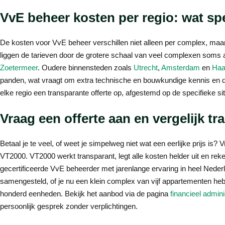
VvE beheer kosten per regio: wat spe
De kosten voor VvE beheer verschillen niet alleen per complex, maar
liggen de tarieven door de grotere schaal van veel complexen soms a
Zoetermeer
. Oudere binnensteden zoals
Utrecht
,
Amsterdam
en
Haa
panden, wat vraagt om extra technische en bouwkundige kennis en dus 
elke regio een transparante offerte op, afgestemd op de specifieke s
Vraag een offerte aan en vergelijk tr
Betaal je te veel, of weet je simpelweg niet wat een eerlijke prijs is? V
VT2000. VT2000 werkt transparant, legt alle kosten helder uit en re
gecertificeerde VvE beheerder met jarenlange ervaring in heel Nederl
samengesteld, of je nu een klein complex van vijf appartementen h
honderd eenheden. Bekijk het aanbod via de pagina
financieel admini
persoonlijk gesprek zonder verplichtingen.