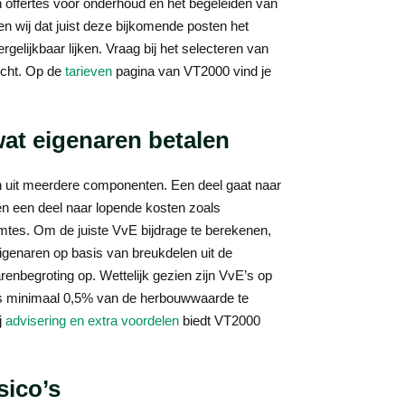
n offertes voor onderhoud en het begeleiden van
n wij dat juist deze bijkomende posten het
elijkbaar lijken. Vraag bij het selecteren van
icht. Op de
tarieven
pagina van VT2000 vind je
wat eigenaren betalen
n uit meerdere componenten. Een deel gaat naar
en een deel naar lopende kosten zoals
tes. Om de juiste VvE bijdrage te berekenen,
 eigenaren op basis van breukdelen uit de
renbegroting op. Wettelijk gezien zijn VvE’s op
jks minimaal 0,5% van de herbouwwaarde te
j
advisering en extra voordelen
biedt VT2000
sico’s