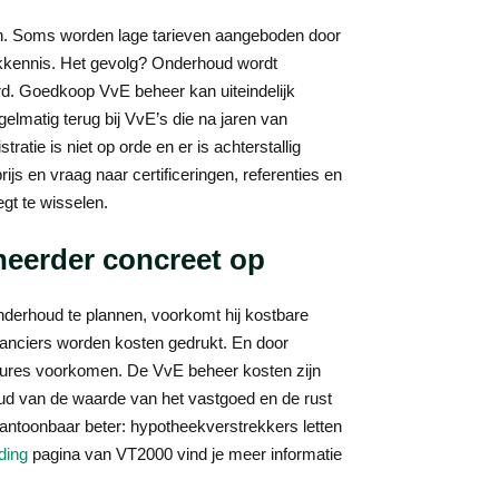
 aan. Soms worden lage tarieven aangeboden door
vakkennis. Het gevolg? Onderhoud wordt
erd. Goedkoop VvE beheer kan uiteindelijk
egelmatig terug bij VvE’s die na jaren van
atie is niet op orde en er is achterstallig
js en vraag naar certificeringen, referenties en
gt te wisselen.
heerder concreet op
onderhoud te plannen, voorkomt hij kostbare
ranciers worden kosten gedrukt. En door
edures voorkomen. De VvE beheer kosten zijn
oud van de waarde van het vastgoed en de rust
ntoonbaar beter: hypotheekverstrekkers letten
ding
pagina van VT2000 vind je meer informatie