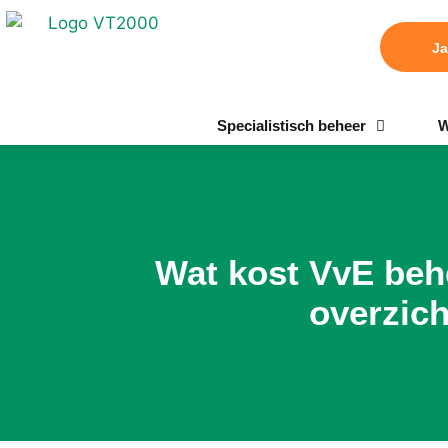
Ja
Specialistisch beheer
W
Wat kost VvE behe
overzich