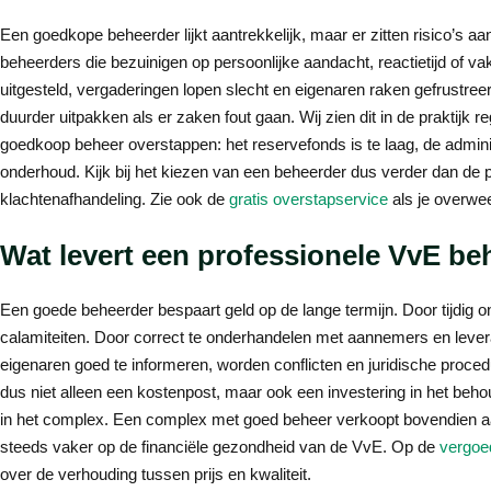
Een goedkope beheerder lijkt aantrekkelijk, maar er zitten risico’s
beheerders die bezuinigen op persoonlijke aandacht, reactietijd of 
uitgesteld, vergaderingen lopen slecht en eigenaren raken gefrustre
duurder uitpakken als er zaken fout gaan. Wij zien dit in de praktijk r
goedkoop beheer overstappen: het reservefonds is te laag, de administr
onderhoud. Kijk bij het kiezen van een beheerder dus verder dan de pri
klachtenafhandeling. Zie ook de
gratis overstapservice
als je overwee
Wat levert een professionele VvE be
Een goede beheerder bespaart geld op de lange termijn. Door tijdig 
calamiteiten. Door correct te onderhandelen met aannemers en leve
eigenaren goed te informeren, worden conflicten en juridische proc
dus niet alleen een kostenpost, maar ook een investering in het beh
in het complex. Een complex met goed beheer verkoopt bovendien aa
steeds vaker op de financiële gezondheid van de VvE. Op de
vergoe
over de verhouding tussen prijs en kwaliteit.