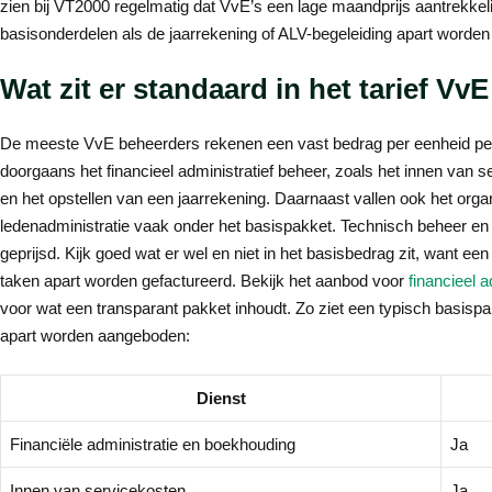
zien bij VT2000 regelmatig dat VvE’s een lage maandprijs aantrekkel
basisonderdelen als de jaarrekening of ALV-begeleiding apart worden
Wat zit er standaard in het tarief Vv
De meeste VvE beheerders rekenen een vast bedrag per eenheid per
doorgaans het financieel administratief beheer, zoals het innen van 
en het opstellen van een jaarrekening. Daarnaast vallen ook het org
ledenadministratie vaak onder het basispakket. Technisch beheer en
geprijsd. Kijk goed wat er wel en niet in het basisbedrag zit, want ee
taken apart worden gefactureerd. Bekijk het aanbod voor
financieel a
voor wat een transparant pakket inhoudt. Zo ziet een typisch basispa
apart worden aangeboden:
Dienst
Financiële administratie en boekhouding
Ja
Innen van servicekosten
Ja