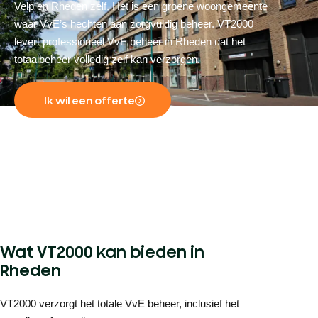
Velp en Rheden zelf. Het is een groene woongemeente
waar VvE’s hechten aan zorgvuldig beheer. VT2000
levert professioneel VvE beheer in Rheden dat het
totaalbeheer volledig zelf kan verzorgen.
Ik wil een offerte
Wat VT2000 kan bieden in
Rheden
VT2000 verzorgt het totale VvE beheer, inclusief het