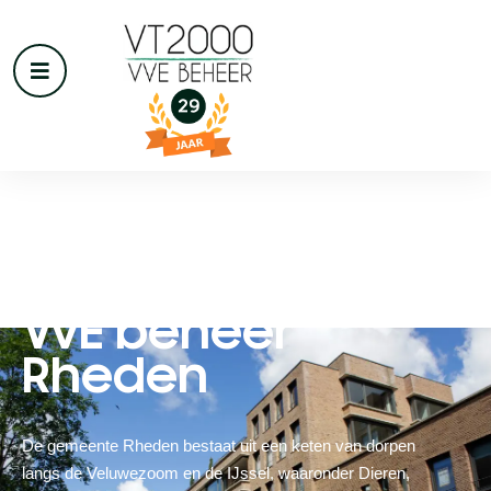
VvE beheer
Rheden
De gemeente Rheden bestaat uit een keten van dorpen
langs de Veluwezoom en de IJssel, waaronder Dieren,