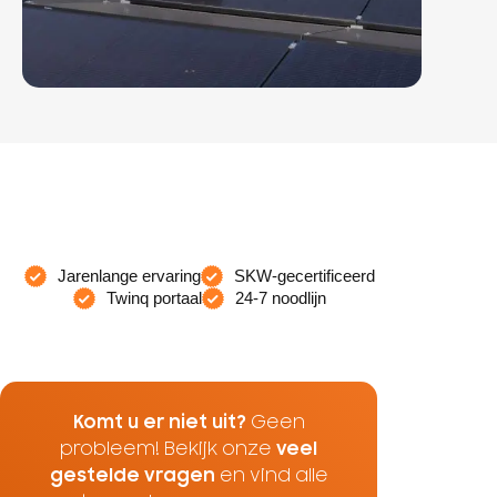
Jarenlange ervaring
SKW-gecertificeerd
Twinq portaal
24-7 noodlijn
Komt u er niet uit?
Geen
probleem! Bekijk onze
veel
gestelde vragen
en vind alle