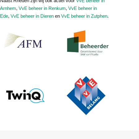
Naast Rheden zijn wij ook actief voor
VvE beheer in
Arnhem
,
VvE beheer in Renkum
,
VvE beheer in
Ede
,
VvE beheer in Dieren
en
VvE beheer in Zutphen
.