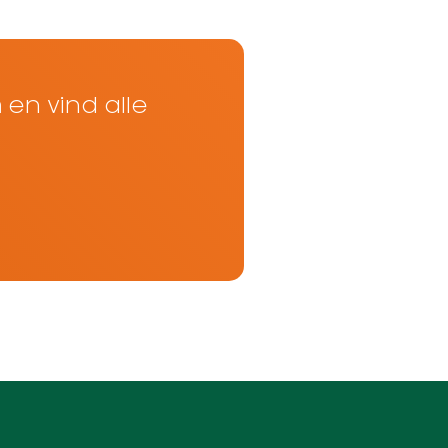
n
en vind alle