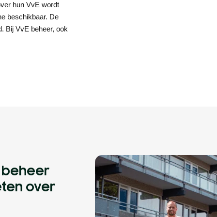
 over hun VvE wordt
line beschikbaar. De
d. Bij VvE beheer, ook
t beheer
eten over