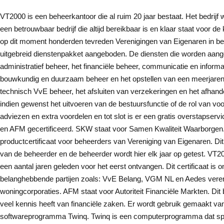
VT2000 is een beheerkantoor die al ruim 20 jaar bestaat. Het bedrijf
een betrouwbaar bedrijf die altijd bereikbaar is en klaar staat voor de
op dit moment honderden tevreden Verenigingen van Eigenaren in be
uitgebreid dienstenpakket aangeboden. De diensten die worden aang
administratief beheer, het financiële beheer, communicatie en informa
bouwkundig en duurzaam beheer en het opstellen van een meerjaren
technisch VvE beheer, het afsluiten van verzekeringen en het afhan
indien gewenst het uitvoeren van de bestuursfunctie of de rol van voo
adviezen en extra voordelen en tot slot is er een gratis overstapservi
en AFM gecertificeerd. SKW staat voor Samen Kwaliteit Waarborgen. 
productcertificaat voor beheerders van Vereniging van Eigenaren. Dit 
van de beheerder en de beheerder wordt hier elk jaar op getest. VT2000
een aantal jaren geleden voor het eerst ontvangen. Dit certificaat is 
belanghebbende partijen zoals: VvE Belang, VGM NL en Aedes veren
woningcorporaties. AFM staat voor Autoriteit Financiële Markten. Di
veel kennis heeft van financiële zaken. Er wordt gebruik gemaakt va
softwareprogramma Twinq. Twinq is een computerprogramma dat spe