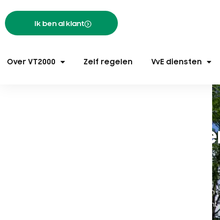
Ik ben al klant
Over VT2000
Zelf regelen
VvE diensten
VvE beheer in Diere
In de afgelopen jaren is het imago van een VvE beheerkantoor
steeds belangrijker geworden. Betrouwbaarheid en
bereikbaarheid zijn daarbinnen twee belangrijke onderdelen. Een
betrouwbaar en bereikbaar beheerkantoor is open en transparant
naar de klant toe en is vaak aangesloten bij een onafhankelijke