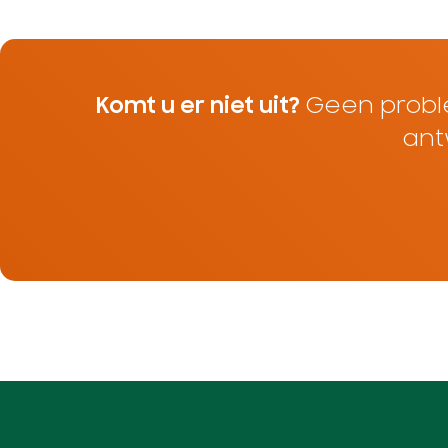
Komt u er niet uit?
Geen probl
ant