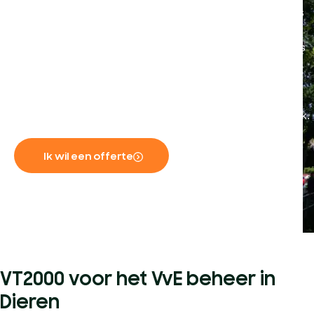
partij zoals het SKW. Een goede speler in de regio van Dieren is
het beheerkantoor VT2000. Dit beheerkantoor hecht een grote
waarde aan transparante dienstverlening naar haar klanten en is
aangesloten bij het SKW.
VT2000 is niet alleen werkzaam in Dieren. U kunt ons ook
inschakelen voor uw
VvE beheer in Doetinchem
of Winterswijk.
Ik wil een offerte
VT2000 voor het VvE beheer in
Dieren