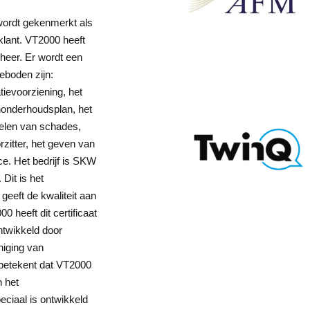
 wordt gekenmerkt als
 klant. VT2000 heeft
heer. Er wordt een
eboden zijn:
tievoorziening, het
onderhoudsplan, het
delen van schades,
rzitter, het geven van
ce. Het bedrijf is SKW
Dit is het
geeft de kwaliteit aan
 heeft dit certificaat
ontwikkeld door
iging van
t betekent dat VT2000
n het
ciaal is ontwikkeld