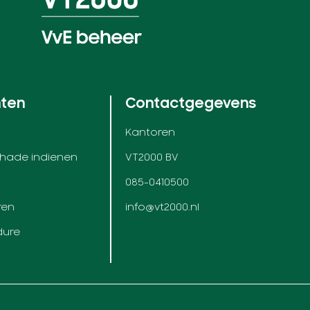
nten
Contactgegevens
Kantoren
chade indienen
VT2000 BV
085-0410500
ren
info@vt2000.nl
dure