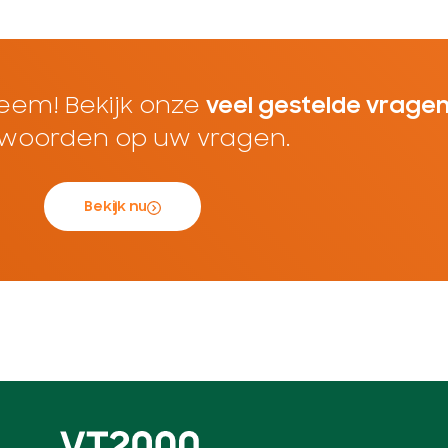
eem! Bekijk onze
veel gestelde vrage
woorden op uw vragen.
Bekijk nu