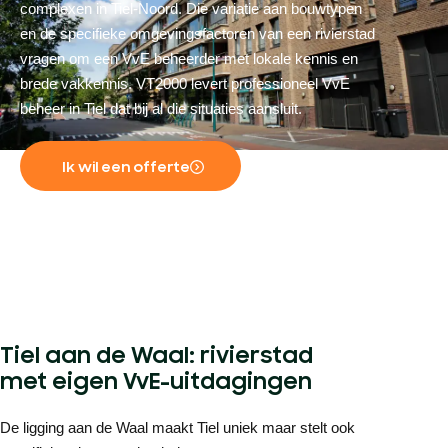
complexen in Tiel-Noord. Die variatie aan bouwtypen
en de specifieke omgevingsfactoren van een rivierstad
vragen om een VvE beheerder met lokale kennis en
brede vakkennis. VT2000 levert professioneel VvE
beheer in Tiel dat bij al die situaties aansluit.
Ik wil een offerte
Tiel aan de Waal: rivierstad
met eigen VvE-uitdagingen
De ligging aan de Waal maakt Tiel uniek maar stelt ook