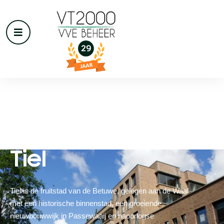
VvE beheer in
Tiel
Tiel is de fruitstad van de Betuwe, gelegen aan de Waal
met een historische binnenstad, een groeiende
nieuwbouwwijk in Passewaaij en naoorlogse