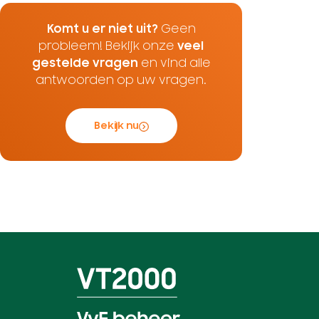
Komt u er niet uit?
Geen
probleem! Bekijk onze
veel
gestelde vragen
en vind alle
antwoorden op uw vragen.
Bekijk nu