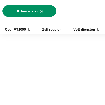
Ik ben al klant
Over VT2000
Zelf regelen
VvE diensten
VvE beheer in
Raamsdonksveer
Steeds meer eigenaren vinden dat het beheer van hun VvE
uitgevoerd moet worden door een professionele VvE beheerder.
Dit komt doordat het veel werk met zich meebrengt en het van
belang is om steeds op de hoogte te blijven van wat er speelt