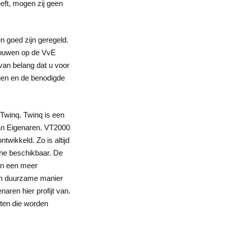
ft, mogen zij geen
n goed zijn geregeld.
rouwen op de VvE
 van belang dat u voor
ngen en de benodigde
Twinq. Twinq is een
an Eigenaren. VT2000
twikkeld. Zo is altijd
line beschikbaar. De
van een meer
en duurzame manier
aren hier profijt van.
sten die worden