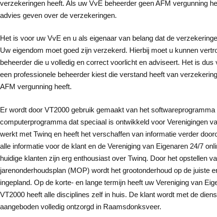
verzekeringen heeft. Als uw VvE beheerder geen AFM vergunning hee
advies geven over de verzekeringen.
Het is voor uw VvE en u als eigenaar van belang dat de verzekeringe
Uw eigendom moet goed zijn verzekerd. Hierbij moet u kunnen vert
beheerder die u volledig en correct voorlicht en adviseert. Het is dus
een professionele beheerder kiest die verstand heeft van verzekeri
AFM vergunning heeft.
Er wordt door VT2000 gebruik gemaakt van het softwareprogramma 
computerprogramma dat speciaal is ontwikkeld voor Verenigingen v
werkt met Twinq en heeft het verschaffen van informatie verder dooron
alle informatie voor de klant en de Vereniging van Eigenaren 24/7 on
huidige klanten zijn erg enthousiast over Twinq. Door het opstellen 
jarenonderhoudsplan (MOP) wordt het grootonderhoud op de juiste 
ingepland. Op de korte- en lange termijn heeft uw Vereniging van Eigen
VT2000 heeft alle disciplines zelf in huis. De klant wordt met de dien
aangeboden volledig ontzorgd in Raamsdonksveer.