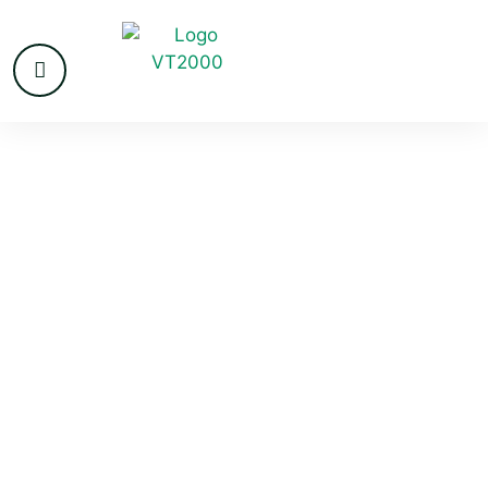
VvE beheer
Oosterhout
Gezien de vele bijkomstigheden bij het beheren van
een VvE is er veel know how nodig om het VvE beheer
goed te kunnen laten verlopen. Naast de benodigde
kennis gaat er ook veel tijd mee gemoeid. Om die
reden wordt het VvE beheer steeds vaker overgelaten
aan een professionele VvE beheerder. Indien een