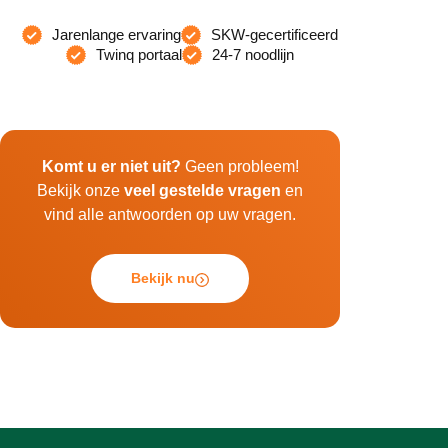
Jarenlange ervaring
SKW-gecertificeerd
Twinq portaal
24-7 noodlijn
Komt u er niet uit?
Geen probleem!
Bekijk onze
veel gestelde vragen
en
vind alle antwoorden op uw vragen.
Bekijk nu