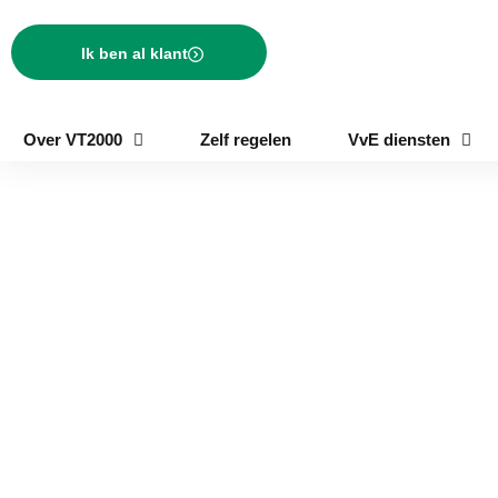
Ik ben al klant
Over VT2000
Zelf regelen
VvE diensten
VvE beheer in Heilo
Heiloo is een groene, welgestelde forensengemeente in Noord-
Kennemerland, tussen Alkmaar en de kust. Bewoners stellen
hoge eisen aan hun woonomgeving en aan het beheer van hun