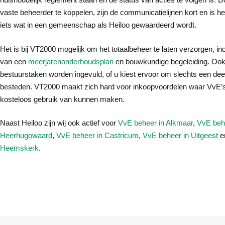
vaste beheerder te koppelen, zijn de communicatielijnen kort en is het
iets wat in een gemeenschap als Heiloo gewaardeerd wordt.
Het is bij VT2000 mogelijk om het totaalbeheer te laten verzorgen, inc
van een
meerjarenonderhoudsplan
en bouwkundige begeleiding. Oo
bestuurstaken worden ingevuld, of u kiest ervoor om slechts een deel
besteden. VT2000 maakt zich hard voor inkoopvoordelen waar VvE’s v
kosteloos gebruik van kunnen maken.
Naast Heiloo zijn wij ook actief voor
VvE beheer in Alkmaar
,
VvE beh
Heerhugowaard
,
VvE beheer in Castricum
,
VvE beheer in Uitgeest
e
Heemskerk
.