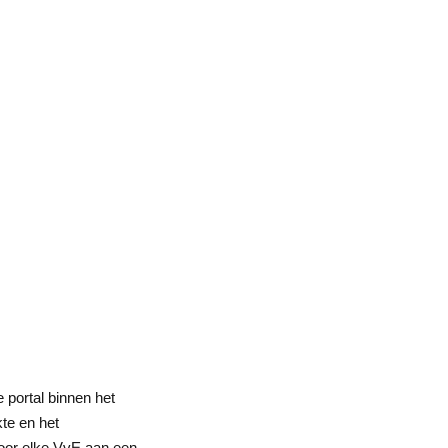
 portal binnen het
te en het
Door elke VvE aan een