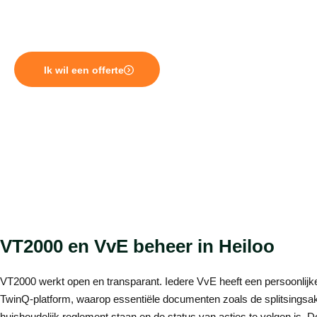
VvE. VT2000 levert professioneel VvE beheer in Heiloo dat het
totaalbeheer volledig kan verzorgen.
Ik wil een offerte
VT2000 en VvE beheer in Heiloo
VT2000 werkt open en transparant. Iedere VvE heeft een persoonlijke
TwinQ-platform, waarop essentiële documenten zoals de splitsingsak
huishoudelijk reglement staan en de status van acties te volgen is. 