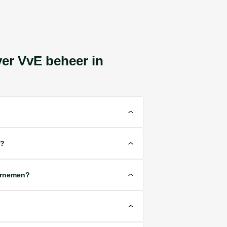
ver VvE beheer in
n?
ernemen?