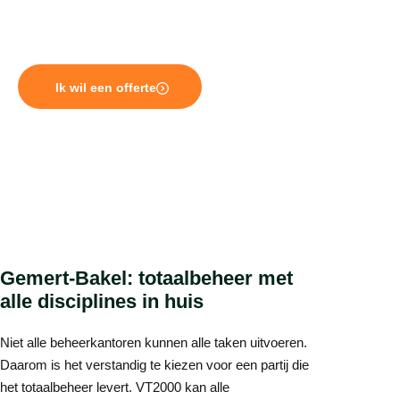
één dak. VT2000 is een degelijke totaalbeheerder voor
VvE’s in Gemert-Bakel en omgeving.
Ik wil een offerte
Gemert-Bakel: totaalbeheer met
alle disciplines in huis
Niet alle beheerkantoren kunnen alle taken uitvoeren.
Daarom is het verstandig te kiezen voor een partij die
het totaalbeheer levert. VT2000 kan alle