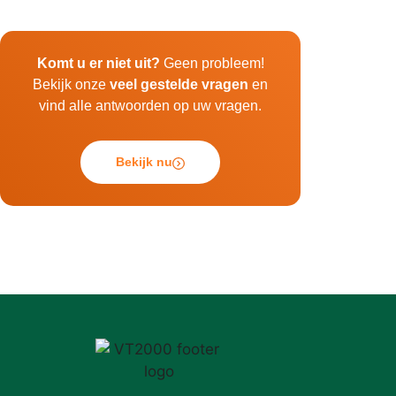
Komt u er niet uit?
Geen probleem!
Bekijk onze
veel gestelde vragen
en
vind alle antwoorden op uw vragen.
Bekijk nu