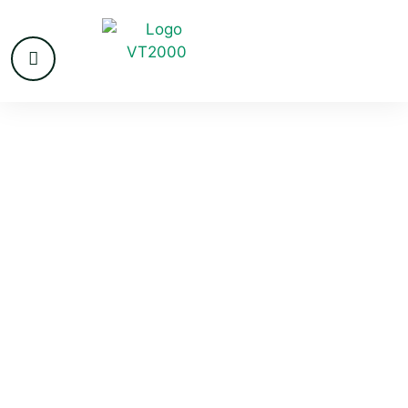
VvE beheer in
Gemert-Bakel
Gemert-Bakel is een Brabantse plattelandsgemeente
met meerdere kernen en het beeldbepalende kasteel
Gemert. Verenigingen van Eigenaren zoeken hier
vakkundige ondersteuning met alle disciplines onder