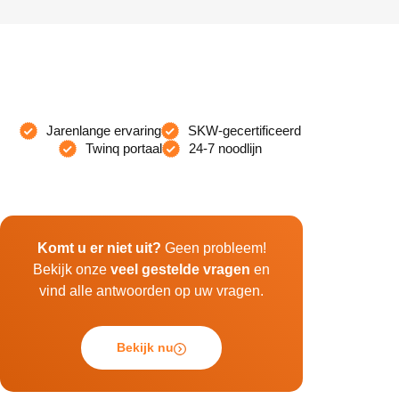
Jarenlange ervaring
SKW-gecertificeerd
Twinq portaal
24-7 noodlijn
Komt u er niet uit?
Geen probleem!
Bekijk onze
veel gestelde vragen
en
vind alle antwoorden op uw vragen.
Bekijk nu