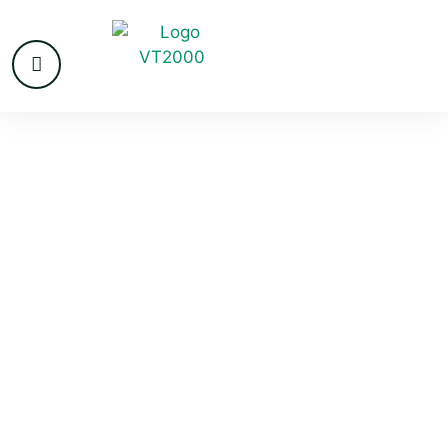
VvE beheer in
Helmond
Steeds meer vrijwilligers haken af bij het beheer van de
VvE. Vrijwilligers worden ouder en er is veel know how
nodig om het beheer uit te voeren. Steeds vaker wordt
ondersteuning gevraagd aan een professioneel
beheerkantoor om het gehele of gedeeltelijke beheer
over te nemen. VT2000 is een professionele VvE