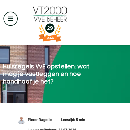
Huisregels VvE opstellen: wat
mag je vastleggen en hoe
handhaaf je het?
Pieter Ragetlie
Leestijd: 5 min
Laatst geüpdatet: 24/07/2026