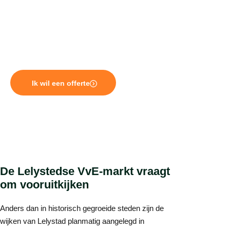
onderhoudsfase. Wie dat tijdig ziet aankomen en goed
reserveert, voorkomt kostbare verrassingen. VT2000
biedt al meer dan 25 jaar professioneel VvE beheer in
Lelystad en helpt uw VvE om financieel en technisch
voorbereid te zijn op wat er komen gaat.
Ik wil een offerte
De Lelystedse VvE-markt vraagt
om vooruitkijken
Anders dan in historisch gegroeide steden zijn de
wijken van Lelystad planmatig aangelegd in