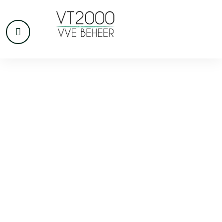
VvE beheer in
Lelystad
Lelystad is een stad die als geheel is ontworpen en
gebouwd en dat heeft gevolgen voor het onderhoud van
appartementen en VvE’s. Veel complexen in wijken als
Zuiderzeewijk en het Stadshart zijn in dezelfde periode
neergezet en bereiken nu tegelijk een kritische