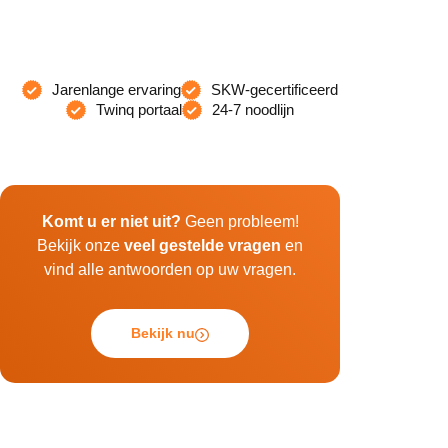
Jarenlange ervaring
SKW-gecertificeerd
Twinq portaal
24-7 noodlijn
Komt u er niet uit?
Geen probleem!
Bekijk onze
veel gestelde vragen
en
vind alle antwoorden op uw vragen.
Bekijk nu