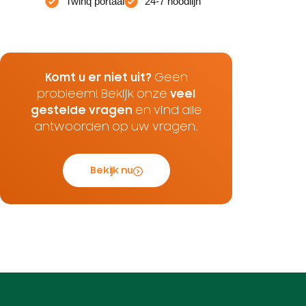
Twinq portaal
24-7 noodlijn
Komt u er niet uit?
Geen
probleem! Bekijk onze
veel
gestelde vragen
en vind alle
antwoorden op uw vragen.
Bekijk nu