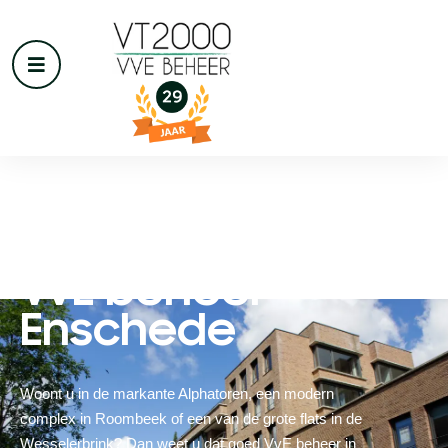
VvE beheer
Enschede
Woont u in de markante Alphatoren, een modern
complex in Roombeek of een van de grote flats in de
Wesselerbrink? Dan weet u dat goed VvE beheer in