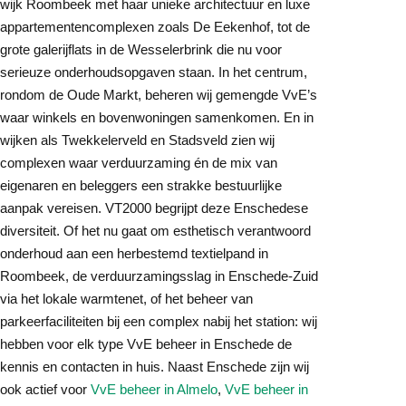
wijk Roombeek met haar unieke architectuur en luxe
appartementencomplexen zoals De Eekenhof, tot de
grote galerijflats in de Wesselerbrink die nu voor
serieuze onderhoudsopgaven staan. In het centrum,
rondom de Oude Markt, beheren wij gemengde VvE’s
waar winkels en bovenwoningen samenkomen. En in
wijken als Twekkelerveld en Stadsveld zien wij
complexen waar verduurzaming én de mix van
eigenaren en beleggers een strakke bestuurlijke
aanpak vereisen. VT2000 begrijpt deze Enschedese
diversiteit. Of het nu gaat om esthetisch verantwoord
onderhoud aan een herbestemd textielpand in
Roombeek, de verduurzamingsslag in Enschede-Zuid
via het lokale warmtenet, of het beheer van
parkeerfaciliteiten bij een complex nabij het station: wij
hebben voor elk type VvE beheer in Enschede de
kennis en contacten in huis. Naast Enschede zijn wij
ook actief voor
VvE beheer in Almelo
,
VvE beheer in