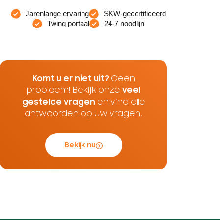
Jarenlange ervaring
SKW-gecertificeerd
Twinq portaal
24-7 noodlijn
Komt u er niet uit?
Geen
probleem! Bekijk onze
veel
gestelde vragen
en vind alle
antwoorden op uw vragen.
Bekijk nu