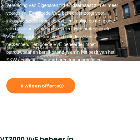
Vereniging van Eigenaren tijd en daarnaast zijn er meer
voordelen. Een goede VvE beheerder zorgt voor
inkoopvoordelen voor de VvE en is altijd op de hoogte
van de actuele zaken die spelen. Een professionele
VvE beheerder is aan verschillende zaken te
herkennen. Een goede VvE beheerder moet
betrouwbaar en bereikbaar zijn en in het bezit van het
SKW certificaat. Daarbij horen transparantie en
openheid hoog in het vaandel te staan.
Ik wil een offerte
VT2000 VvE beheer in