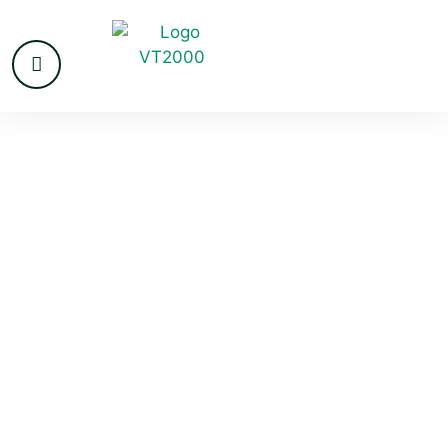
VvE beheer
Voorhout
De wetgeving verandert steeds en er is meer know
how nodig om het bestuur goed uit te voeren met VvE
beheer in Voorhout. Er zijn veel voordelen voor een
Vereniging van Eigenaren om te kiezen voor een
professioneel beheer kantoor. Een goed VvE
beheerkantoor ondersteunt de vereniging en is een