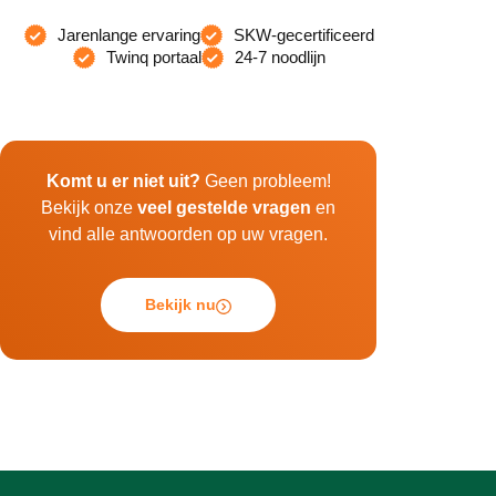
Jarenlange ervaring
SKW-gecertificeerd
Twinq portaal
24-7 noodlijn
Komt u er niet uit?
Geen probleem!
Bekijk onze
veel gestelde vragen
en
vind alle antwoorden op uw vragen.
Bekijk nu