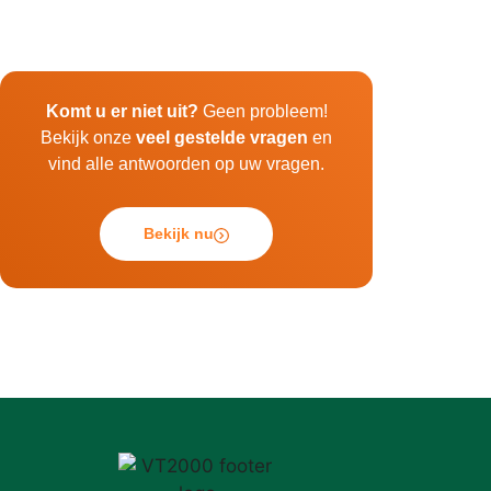
Komt u er niet uit?
Geen probleem!
Bekijk onze
veel gestelde vragen
en
vind alle antwoorden op uw vragen.
Bekijk nu