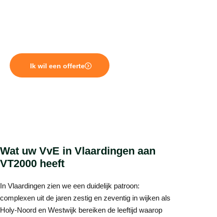
moeilijker bijhouden. VvE beheer in Vlaardingen vraagt
daardoor om een partner die de regio kent en proactief
meedenkt. VT2000 is al meer dan 25 jaar actief in de
Maasregio en weet wat er speelt.
Ik wil een offerte
Wat uw VvE in Vlaardingen aan
VT2000 heeft
In Vlaardingen zien we een duidelijk patroon:
complexen uit de jaren zestig en zeventig in wijken als
Holy-Noord en Westwijk bereiken de leeftijd waarop