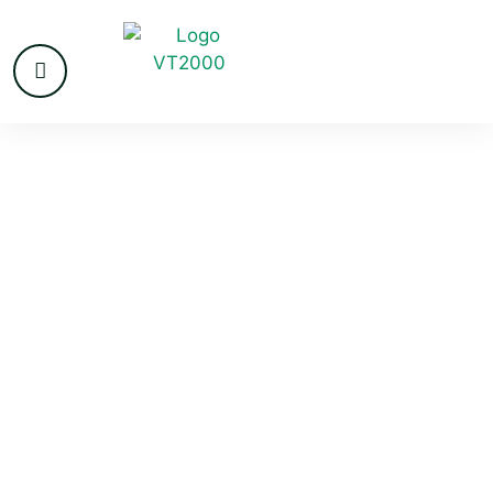
VvE beheer
Vlaardingen
Vlaardingen heeft als havenstad langs de Nieuwe
Maas een woningmarkt die sterk bestaat uit naoorlogse
flatcomplexen en portiekwoningen. Wijken als Holy,
Westwijk en het Centrum herbergen tientallen VvE’s
waarvan veel vrijwilligersbesturen het beheer steeds