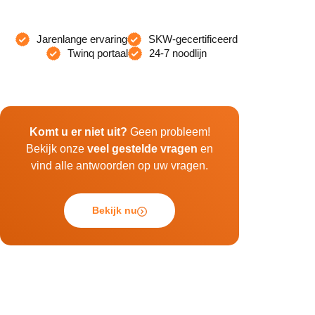
Jarenlange ervaring
SKW-gecertificeerd
Twinq portaal
24-7 noodlijn
Komt u er niet uit?
Geen probleem!
Bekijk onze
veel gestelde vragen
en
vind alle antwoorden op uw vragen.
Bekijk nu