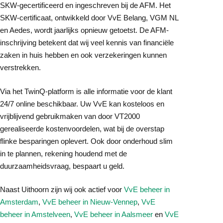
SKW-gecertificeerd en ingeschreven bij de AFM. Het
SKW-certificaat, ontwikkeld door VvE Belang, VGM NL
en Aedes, wordt jaarlijks opnieuw getoetst. De AFM-
inschrijving betekent dat wij veel kennis van financiële
zaken in huis hebben en ook verzekeringen kunnen
verstrekken.
Via het TwinQ-platform is alle informatie voor de klant
24/7 online beschikbaar. Uw VvE kan kosteloos en
vrijblijvend gebruikmaken van door VT2000
gerealiseerde kostenvoordelen, wat bij de overstap
flinke besparingen oplevert. Ook door onderhoud slim
in te plannen, rekening houdend met de
duurzaamheidsvraag, bespaart u geld.
Naast Uithoorn zijn wij ook actief voor
VvE beheer in
Amsterdam
,
VvE beheer in Nieuw-Vennep
,
VvE
beheer in Amstelveen
,
VvE beheer in Aalsmeer
en
VvE