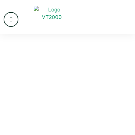
VvE beheer
Uithoorn
Uithoorn is een groeigemeente aan de Amstel, dicht bij
Amsterdam en Schiphol. Steeds meer verenigingen
zoeken hier een professionele VvE beheerder, omdat
eigenaren onvoldoende tijd hebben voor het beheer en