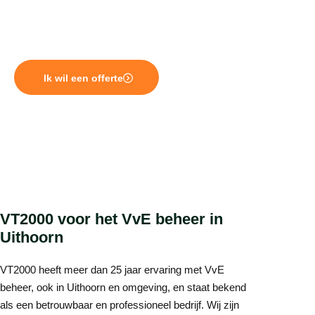
onderwerpen als duurzaamheid en subsidie steeds
belangrijker worden. VT2000 is goed bekend in
Uithoorn en helpt u met al deze vraagstukken.
Ik wil een offerte
VT2000 voor het VvE beheer in
Uithoorn
VT2000 heeft meer dan 25 jaar ervaring met VvE
beheer, ook in Uithoorn en omgeving, en staat bekend
als een betrouwbaar en professioneel bedrijf. Wij zijn