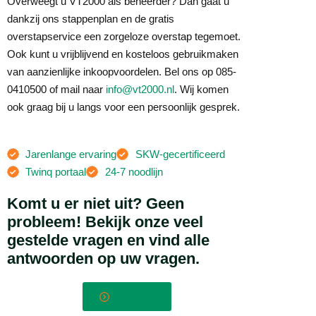
Overweegt u VT2000 als beheerder? Dan gaat u
dankzij ons stappenplan en de gratis
overstapservice een zorgeloze overstap tegemoet.
Ook kunt u vrijblijvend en kosteloos gebruikmaken
van aanzienlijke inkoopvoordelen. Bel ons op 085-
0410500 of mail naar
info@vt2000.nl
. Wij komen
ook graag bij u langs voor een persoonlijk gesprek.
Jarenlange ervaring
SKW-gecertificeerd
Twinq portaal
24-7 noodlijn
Komt u er niet uit?
Geen
probleem! Bekijk onze
veel
gestelde vragen
en vind alle
antwoorden op uw vragen.
Bekijk nu