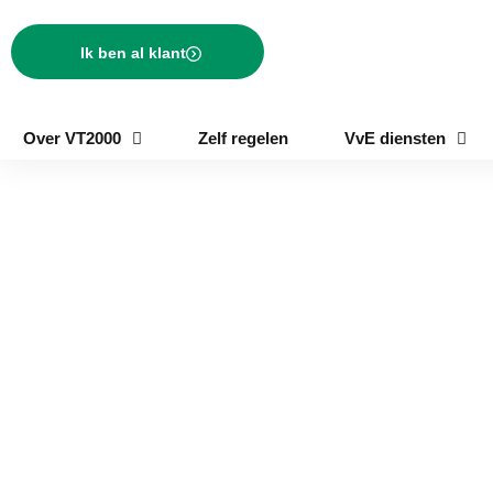
Ik ben al klant
Over VT2000
Zelf regelen
VvE diensten
VvE beheer in Rand
Wanneer een VvE goed in beheer wordt genomen verhoogt het
de woningwaarde en het woongenot. In sommige complexen
wordt er niet goed genoeg aandacht gegeven aan de uitvoering
van de diensten.
De bewoners hebben hier immers niet altijd
genoeg tijd voor. Er wordt daarom steeds vaker gekozen om het
beheer uit te besteden aan een professionele VvE beheerder.