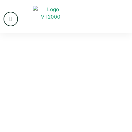
VvE beheer
Oude
IJsselstreek
Professionele VvE beheerders krijgen steeds meer
aanvragen van VvE’s om een deel of zelfs het totale
VvE beheer te verzorgen. De redenen hiervoor zijn
divers, maar de hoeveelheid tijd en know how die nodig