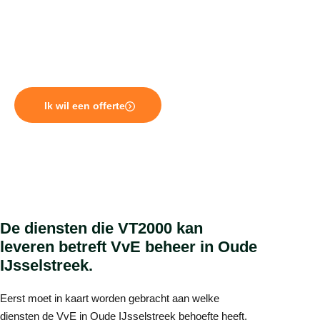
taken van een VvE beheerder is, hebben lang niet alle
VvE beheerders zo’n vergunning. Daarnaast is VT2000
ook gecertificeerd door het SKW (Samen Kwaliteit
Waarborgen).
Ik wil een offerte
De diensten die VT2000 kan
leveren betreft VvE beheer in Oude
IJsselstreek.
Eerst moet in kaart worden gebracht aan welke
diensten de VvE in Oude IJsselstreek behoefte heeft.