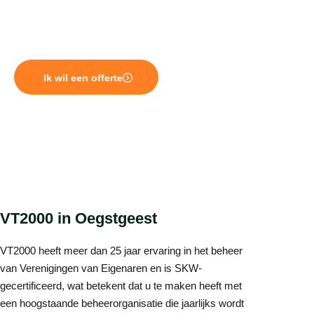
verwachten een beheerder die daarbij past. VT2000
levert professioneel VvE beheer in Oegstgeest met een
maatwerkpakket voor elke vereniging.
Ik wil een offerte
VT2000 in Oegstgeest
VT2000 heeft meer dan 25 jaar ervaring in het beheer
van Verenigingen van Eigenaren en is SKW-
gecertificeerd, wat betekent dat u te maken heeft met
een hoogstaande beheerorganisatie die jaarlijks wordt