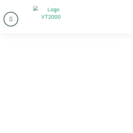
VvE beheer in
Oegstgeest
Oegstgeest is een welgestelde woongemeente nabij
Leiden, bekend om haar villabebouwing en groene
lanen. Het beheer van VvE’s is uitgegroeid tot een
volwassen vak, en bewoners in Oegstgeest