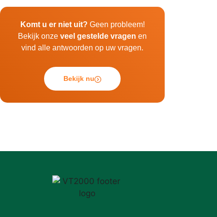
Komt u er niet uit?
Geen probleem!
Bekijk onze
veel gestelde vragen
en
vind alle antwoorden op uw vragen.
Bekijk nu