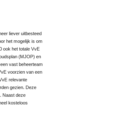
eer liever uitbesteed
or het mogelijk is om
0 ook het totale VvE
rhoudsplan (MJOP) en
 een vast beheerteam
 VvE voorzien van een
VvE relevante
rden gezien. Deze
e. Naast deze
heel kosteloos