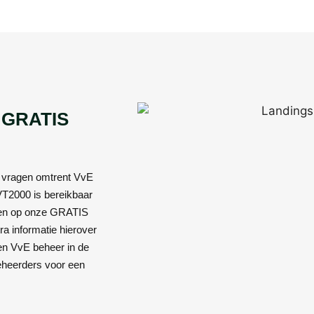
e GRATIS
g vragen omtrent VvE
 VT2000 is bereikbaar
jzen op onze GRATIS
a informatie hierover
ren VvE beheer in de
heerders voor een