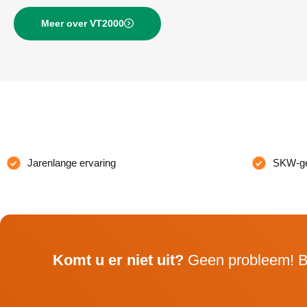
Meer over VT2000
Jarenlange ervaring
SKW-gec
Komt u er niet uit?
Geen probleem! B