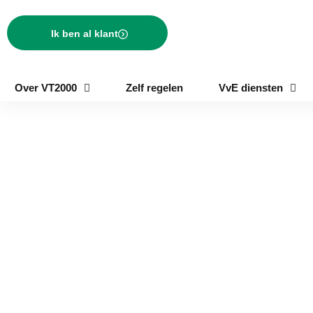
Ik ben al klant
Over VT2000
Zelf regelen
VvE diensten
VvE beheer Rhenen
Het VvE beheer is afhankelijk van actieve vrijwilligers. Er komt
veel kijken bij het beheren van een VvE, maar het is bovenal erg
tijdrijvond. Wanneer de beschikbare tijd onder de vrijwilligers
minder is dan de benodigde tijd voor het VvE beheer, kan dat een
reden zijn om uit te kijken naar een professionele VvE beheerder.
Bepaalde taken van het VvE beheer kunnen dan overgelaten