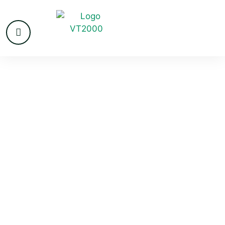
VvE beheer
Broek in
Waterland
VvE’s in Broek in Waterland en omgeving zijn op zoek
naar een professionele beheerder. Het aantal
verenigingen dat het beheer nog geheel met vrijwilligers
verzorgt, neemt af. Er zijn veel voordelen om het