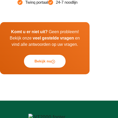
Twinq portaal
24-7 noodlijn
Komt u er niet uit?
Geen probleem!
Bekijk onze
veel gestelde vragen
en
vind alle antwoorden op uw vragen.
Bekijk nu