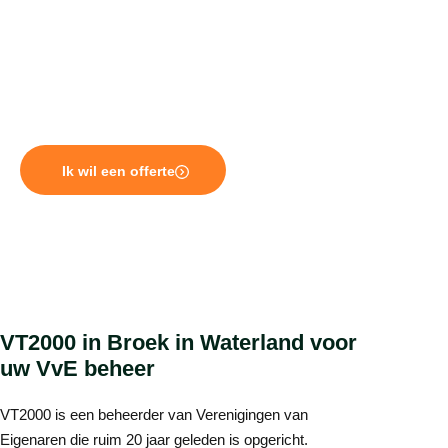
beheer door een professionele beheerder uit te laten
voeren. Het kost de eigenaren veel tijd om het beheer
van de VvE zelf uit te voeren. Daarnaast heeft een VvE
professionele beheerder kennis van zaken, omdat
deze gespecialiseerd is.
Ik wil een offerte
VT2000 in Broek in Waterland voor
uw VvE beheer
VT2000 is een beheerder van Verenigingen van
Eigenaren die ruim 20 jaar geleden is opgericht.