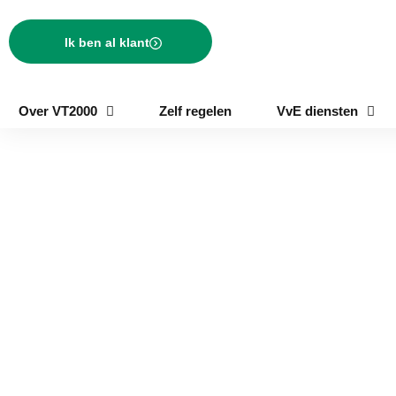
Ik ben al klant
Over VT2000
Zelf regelen
VvE diensten
VvE beheer Boskoo
VvE’s in Boskoop en omgeving zijn vaker op zoek naar een
professionele beheerder. Het aantal vrijwilligers die het beheer
uitvoeren neemt af. Professioneel beheer heeft, naast de
tijdbesparing en het worden ontzorgd, andere voordelen. Lees
hieronder direct verder over de voordelen van een professioneel
beheer van uw VvE in Boskoop, alsmede de toegevoegde