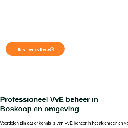
waarde van VT2000.
VT2000 is niet alleen in te schakelen voor uw VvE beheer in
Boskoop, maar is ook werkzaam als
beheerder in Gouda
,
Waddinxveen, Moordrecht en Reeuwijk.
Ik wil een offerte
Professioneel VvE beheer in
Boskoop en omgeving
Voordelen zijn dat er kennis is van VvE beheer in het algemeen en va