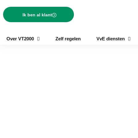
Ik ben al klant
Over VT2000
Zelf regelen
VvE diensten
VvE beheer in Berke
Rodenrijs
Op zoek naar een betrouwbare partner voor VvE beheer in
Berkel en Rodenrijs? VT2000 biedt complete ontzorging met
financieel, technisch en bestuurlijk beheer. Door het uitbesteden
van uw taken aan ons, kunt u zich volledig richten op andere