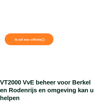
belangrijke kwesties, terwijl wij het beheer voor u verzorgen.
Niet alleen beheren wij diverse VvE’s in de omgeving van Berkel
en Rodenrijs. Ook zijn wij in te schakelen voor uw
VvE beheer in
Zoetermeer
en de hele omgeving van
Den Haag
en
Rotterdam
.
Ik wil een offerte
VT2000 VvE beheer voor Berkel
en Rodenrijs en omgeving kan u
helpen