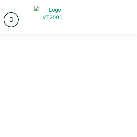
VvE beheer in
Barendrecht
Barendrecht is een van de snelst groeiende gemeenten
in de regio Rotterdam. De herontwikkeling van
Carnisse Haven bracht moderne appartementen en
gemengde VvE’s met zich mee, in Barendrecht-Oost
groeit een nieuwe generatie wooncomplexen en in