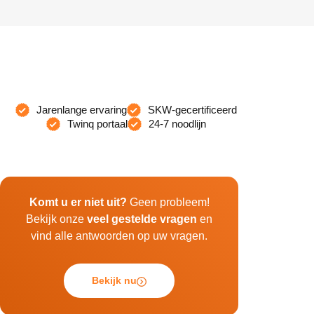
Jarenlange ervaring
SKW-gecertificeerd
Twinq portaal
24-7 noodlijn
Komt u er niet uit?
Geen probleem!
Bekijk onze
veel gestelde vragen
en
vind alle antwoorden op uw vragen.
Bekijk nu