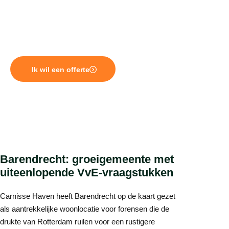
Vrijenbaan staan naoorlogse flats voor een
toenemende onderhoudsopgave. VT2000 levert
professioneel VvE beheer in Barendrecht dat bij al die
situaties aansluit.
Ik wil een offerte
Barendrecht: groeigemeente met
uiteenlopende VvE-vraagstukken
Carnisse Haven heeft Barendrecht op de kaart gezet
als aantrekkelijke woonlocatie voor forensen die de
drukte van Rotterdam ruilen voor een rustigere