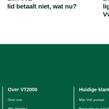
lid betaalt niet, wat nu?
l
V
Over VT2000
Huidige klan
Over ons
Mijn VvE portaal
Alle diensten
Reparatie en schad