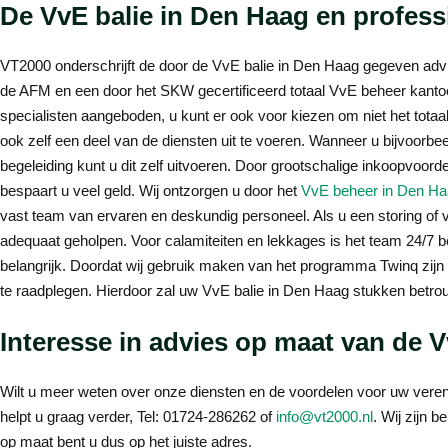
De VvE balie in Den Haag en profess
VT2000 onderschrijft de door de VvE balie in Den Haag gegeven advi
de AFM en een door het SKW gecertificeerd totaal VvE beheer kanto
specialisten aangeboden, u kunt er ook voor kiezen om niet het tot
ook zelf een deel van de diensten uit te voeren. Wanneer u bijvoorbee
begeleiding kunt u dit zelf uitvoeren. Door grootschalige inkoopvoord
bespaart u veel geld. Wij ontzorgen u door het
VvE beheer in Den H
vast team van ervaren en deskundig personeel. Als u een storing of v
adequaat geholpen. Voor calamiteiten en lekkages is het team 24/7 be
belangrijk. Doordat wij gebruik maken van het programma Twinq zijn
te raadplegen. Hierdoor zal uw VvE balie in Den Haag stukken betro
Interesse in advies op maat van de 
Wilt u meer weten over onze diensten en de voordelen voor uw vere
helpt u graag verder, Tel: 01724-286262 of
info@vt2000.nl
. Wij zijn 
op maat bent u dus op het juiste adres.