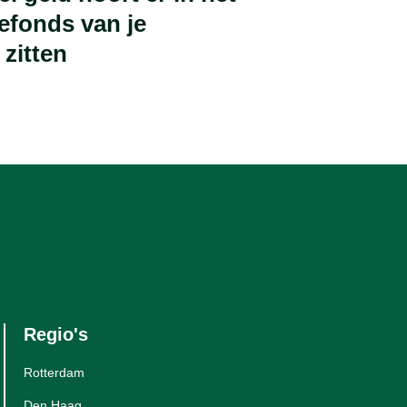
efonds van je
 zitten
Regio's
Rotterdam
Den Haag