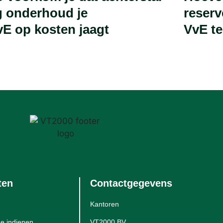
ig onderhoud je
reserv
vE op kosten jaagt
VvE te
ten
Contactgegevens
Kantoren
e indienen
VT2000 BV