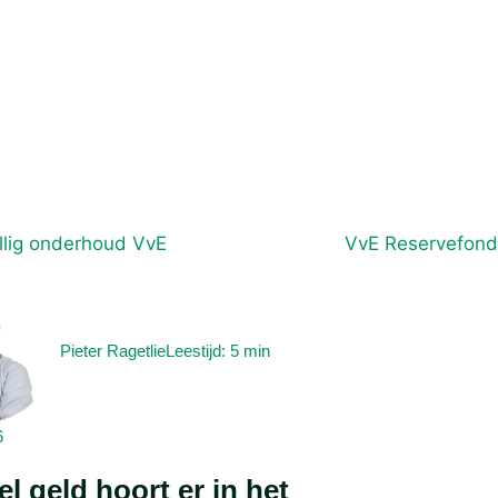
Pieter Ragetlie
Leestijd: 5 min
6
l geld hoort er in het