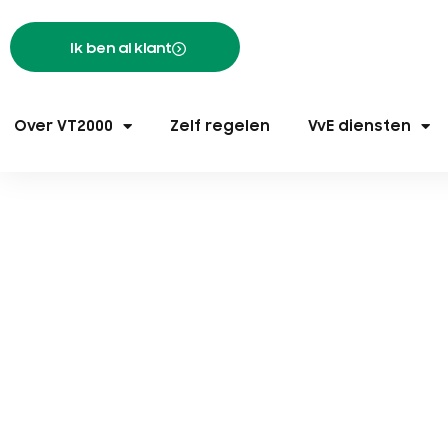
Ik ben al klant
Over VT2000
Zelf regelen
VvE diensten