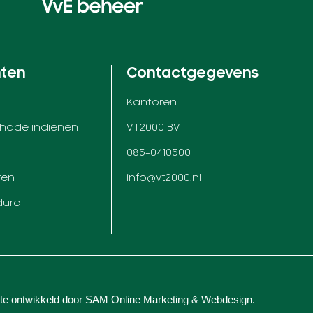
nten
Contactgegevens
Kantoren
chade indienen
VT2000 BV
085-0410500
ren
info@vt2000.nl
dure
te ontwikkeld door
SAM Online Marketing
&
Webdesign
.