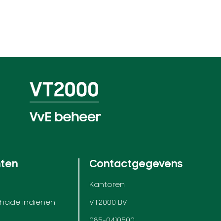
nten
Contactgegevens
Kantoren
chade indienen
VT2000 BV
085-0410500