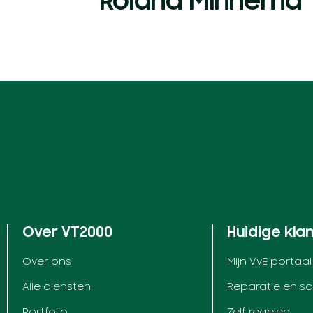
Roland Minnema
Over VT2000
Huidige kla
Over ons
Mijn VvE portaal
Alle diensten
Reparatie en s
Portfolio
Zelf regelen