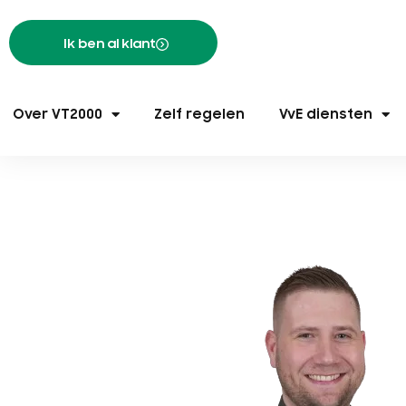
Ik ben al klant
Over VT2000
Zelf regelen
VvE diensten