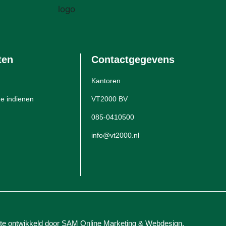
ten
Contactgegevens
Kantoren
e indienen
VT2000 BV
085-0410500
info@vt2000.nl
te ontwikkeld door
SAM Online Marketing
&
Webdesign
.