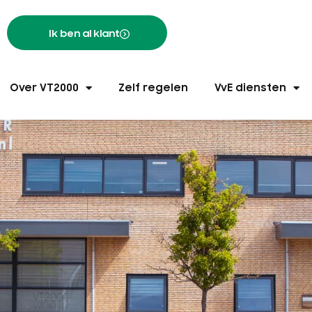
Ik ben al klant
Over VT2000
Zelf regelen
VvE diensten