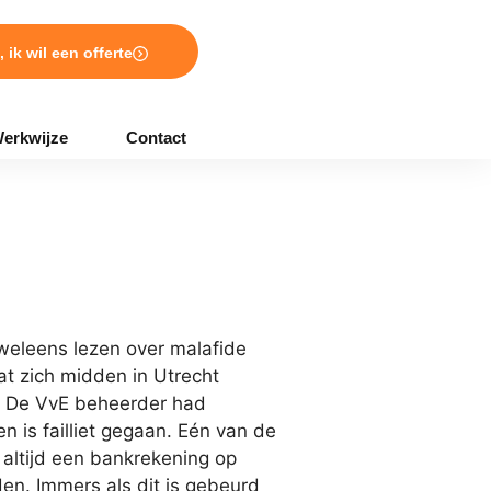
, ik wil een offerte
erkwijze
Contact
weleens lezen over malafide
t zich midden in Utrecht
. De VvE beheerder had
n is failliet gegaan. Eén van de
 altijd een bankrekening op
n. Immers als dit is gebeurd