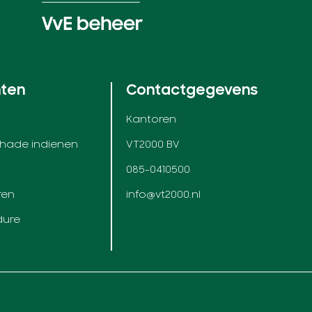
nten
Contactgegevens
Kantoren
chade indienen
VT2000 BV
085-0410500
ren
info@vt2000.nl
dure