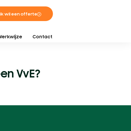
 ik wil een offerte
Werkwijze
Contact
een VvE?