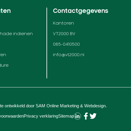
nten
Contactgegevens
Kantoren
chade indienen
VT2000 BV
085-0410500
ren
info@vt2000.nl
dure
te ontwikkeld door
SAM Online Marketing
&
Webdesign
.
voorwaarden
Privacy verklaring
Sitemap