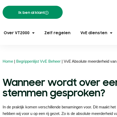
Ik ben al klant
Over VT2000
Zelf regelen
VvE diensten
Home
|
Begrippenlijst VvE Beheer
|
VvE Absolute meerderheid va
Wanneer wordt over ee
stemmen gesproken?
In de praktijk komen verschillende benamingen voor. Dit maakt h
hebben wij voor u op een rij gezet. Zo is de absolute meerderhei